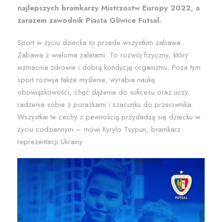
najlepszych bramkarzy Mistrzostw Europy 2022, a
zarazem zawodnik Piasta Gliwice Futsal.
Sport w życiu dziecka to przede wszystkim zabawa.
Zabawa z wieloma zaletami. To rozwój fizyczny, który
wzmacnia zdrowie i dobrą kondycję organizmu. Poza tym
sport rozwija także myślenie, wyrabia naukę
obowiązkowości, chęć dążenia do sukcesu oraz uczy
radzenia sobie z porażkami i szacunku do przeciwnika.
Wszystkie te cechy z pewnością przydadzą się dziecku w
życiu codziennym – mówi Kyrylo Tsypun, bramkarz
reprezentacji Ukrainy.