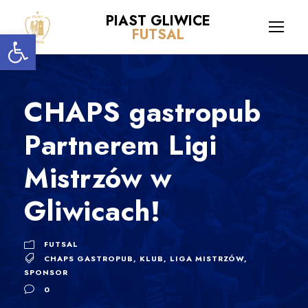
PIAST GLIWICE
Open toolbar
FUTSAL
CHAPS gastropub
Partnerem Ligi
Mistrzów w
Gliwicach!
FUTSAL
CHAPS GASTROPUB
,
KLUB
,
LIGA MISTRZÓW
,
SPONSOR
0