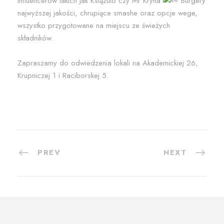
influencerów takich jak Książulo czy Mr Kryha
Burgery
najwyższej jakości, chrupiące smashe oraz opcje wege,
wszystko przygotowane na miejscu ze świeżych
składników.
Zapraszamy do odwiedzenia lokali na Akademickiej 26,
Krupniczej 1 i Raciborskej 5.
PREV
NEXT