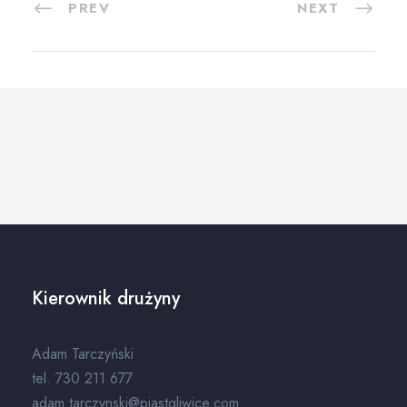
PREV
NEXT
Kierownik drużyny
Adam Tarczyński
tel. 730 211 677
adam.tarczynski@piastgliwice.com