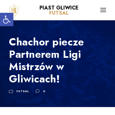
PIAST GLIWICE
Open toolbar
FUTSAL
Chachor piecze
Partnerem Ligi
Mistrzów w
Gliwicach!
FUTSAL
0