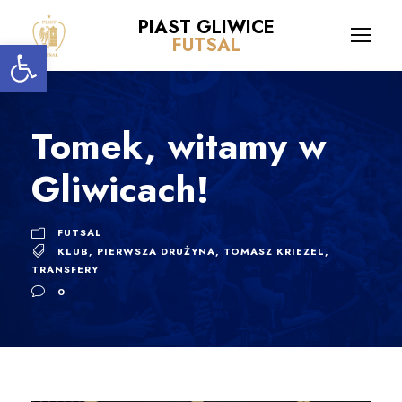
PIAST GLIWICE
Open toolbar
FUTSAL
Tomek, witamy w
Gliwicach!
FUTSAL
KLUB
,
PIERWSZA DRUŻYNA
,
TOMASZ KRIEZEL
,
TRANSFERY
0