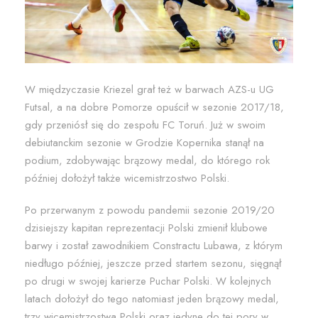
W międzyczasie Kriezel grał też w barwach AZS-u UG
Futsal, a na dobre Pomorze opuścił w sezonie 2017/18,
gdy przeniósł się do zespołu FC Toruń. Już w swoim
debiutanckim sezonie w Grodzie Kopernika stanął na
podium, zdobywając brązowy medal, do którego rok
później dołożył także wicemistrzostwo Polski.
Po przerwanym z powodu pandemii sezonie 2019/20
dzisiejszy kapitan reprezentacji Polski zmienił klubowe
barwy i został zawodnikiem Constractu Lubawa, z którym
niedługo później, jeszcze przed startem sezonu, sięgnął
po drugi w swojej karierze Puchar Polski. W kolejnych
latach dołożył do tego natomiast jeden brązowy medal,
trzy wicemistrzostwa Polski oraz jedyne do tej pory w