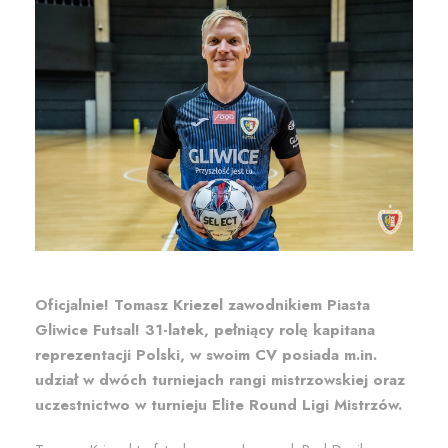
Oficjalnie! Tomasz Kriezel zawodnikiem Piasta
Gliwice Futsal! 31-latek, pełniący rolę kapitana
reprezentacji Polski, w swoim CV posiada m.in.
udział w dwóch turniejach rangi mistrzowskiej oraz
uczestnictwo w turnieju Elite Round Ligi Mistrzów.