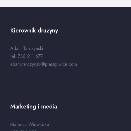
Kierownik drużyny
Adam Tarczyński
tel. 730 211 677
adam.tarczynski@piastgliwice.com
Marketing i media
Mateusz Wiewiórka