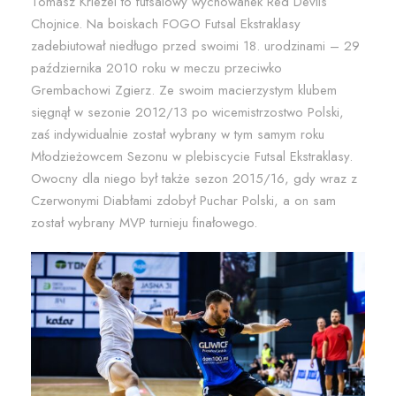
Tomasz Kriezel to futsalowy wychowanek Red Devils
Chojnice. Na boiskach FOGO Futsal Ekstraklasy
zadebiutował niedługo przed swoimi 18. urodzinami – 29
października 2010 roku w meczu przeciwko
Grembachowi Zgierz. Ze swoim macierzystym klubem
sięgnął w sezonie 2012/13 po wicemistrzostwo Polski,
zaś indywidualnie został wybrany w tym samym roku
Młodzieżowcem Sezonu w plebiscycie Futsal Ekstraklasy.
Owocny dla niego był także sezon 2015/16, gdy wraz z
Czerwonymi Diabłami zdobył Puchar Polski, a on sam
został wybrany MVP turnieju finałowego.