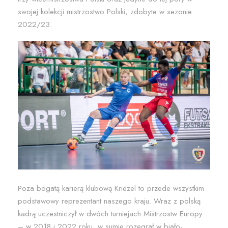
swojej kolekcji mistrzostwo Polski, zdobyte w sezonie
2022/23.
Poza bogatą karierą klubową Kriezel to przede wszystkim
podstawowy reprezentant naszego kraju. Wraz z polską
kadrą uczestniczył w dwóch turniejach Mistrzostw Europy
– w 2018 i 2022 roku, w sumie rozegrał w biało-