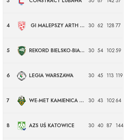
3
CONSTRACT LUBAWA
30
67
142
57
4
GI MALEPSZY ARTH SOFT LESZNO
30
62
128
77
5
REKORD BIELSKO-BIAŁA
30
54
102
59
6
LEGIA WARSZAWA
30
45
113
119
7
WE-MET KAMIENICA KRÓLEWSKA
30
43
102
64
8
AZS UŚ KATOWICE
30
40
87
144