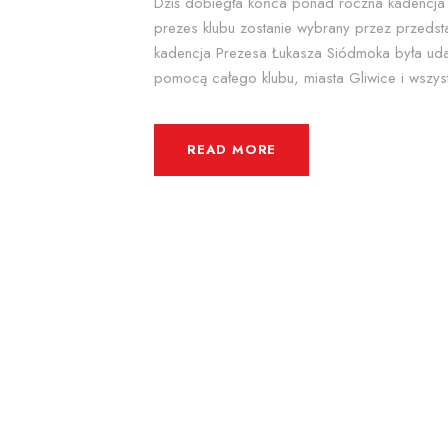
Dziś dobiegła końca ponad roczna kadencja 
prezes klubu zostanie wybrany przez przedstaw
kadencja Prezesa Łukasza Siódmoka była udana
pomocą całego klubu, miasta Gliwice i wszyst
READ MORE