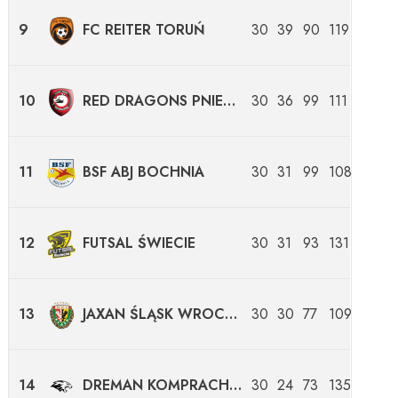
9
FC REITER TORUŃ
30
39
90
119
10
RED DRAGONS PNIEWY
30
36
99
111
11
BSF ABJ BOCHNIA
30
31
99
108
12
FUTSAL ŚWIECIE
30
31
93
131
13
JAXAN ŚLĄSK WROCŁAW
30
30
77
109
14
DREMAN KOMPRACHCICE
30
24
73
135