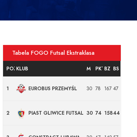
Tabela FOGO Futsal Ekstraklasa
POZYCJA
KLUB
M
PKT
BZ
BS
1
EUROBUS PRZEMYŚL
30
78
167
47
2
PIAST GLIWICE FUTSAL
30
74
158
44