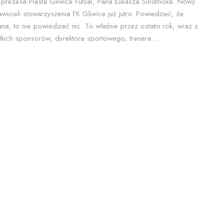
prezesa Piasta Gliwice Futsal, Pana Łukasza Siódmoka. Nowy
icieli stowarzyszenia FK Gliwice już jutro. Powiedzieć, że
, to nie powiedzieć nic. To właśnie przez ostatni rok, wraz z
kich sponsorów, dyrektora sportowego, trenera...