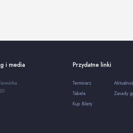
g i media
Przydatne linki
iewiórka
Terminarz
Aktualnoś
20
Tabela
Zasady g
Kup Bilety