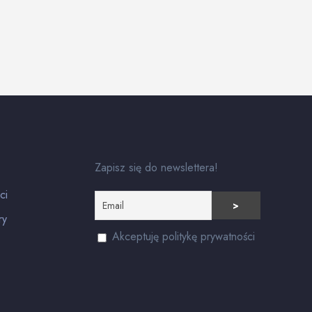
Zapisz się do newslettera!
ci
ry
Akceptuję politykę prywatności