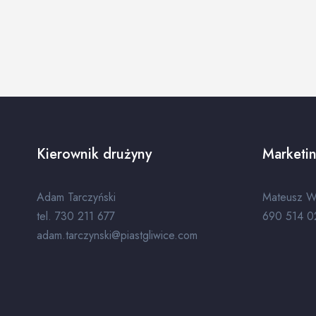
Kierownik drużyny
Marketin
Adam Tarczyński
Mateusz W
tel. 730 211 677
690 514 0
adam.tarczynski@piastgliwice.com