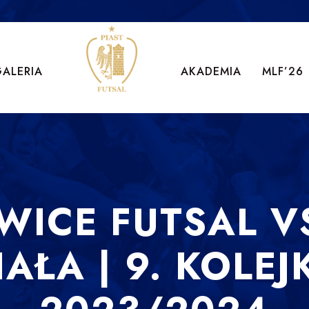
GALERIA
AKADEMIA
MLF’26
IWICE FUTSAL V
IAŁA | 9. KOLEJ